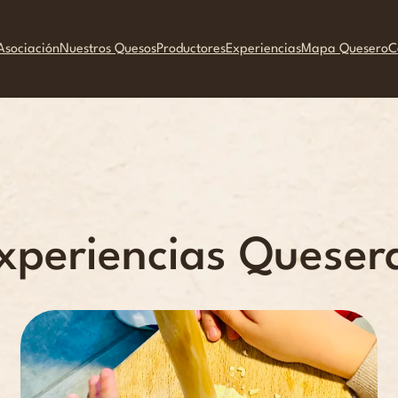
Asociación
Nuestros Quesos
Productores
Experiencias
Mapa Quesero
C
xperiencias Queser