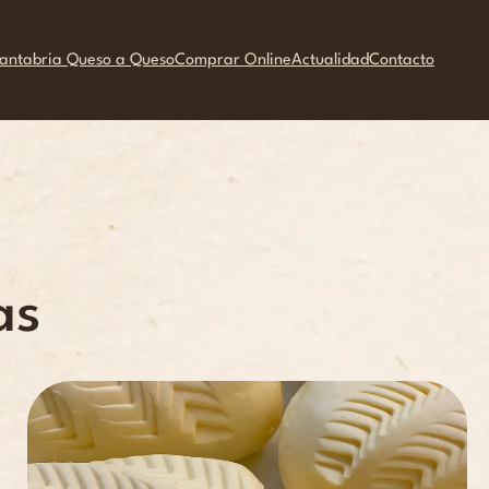
antabria Queso a Queso
Comprar Online
Actualidad
Contacto
as