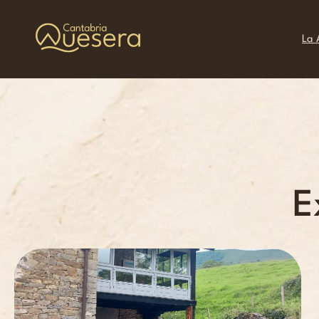
La 
E